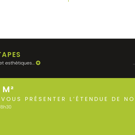
TAPES
JET
et esthétiques...
 M²
 VOUS PRÉSENTER L’ÉTENDUE DE N
 18h30