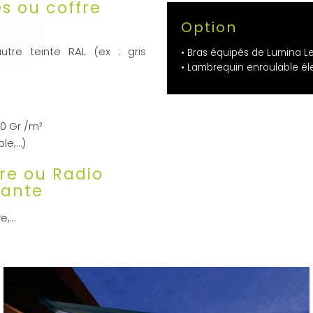
s ou coffre
Option
é
utre teinte RAL (ex : gris
• Bras équipés de Lumina L
• Lambrequin enroulable él
80 Gr /m²
ble,…)
re ou Radio
lante
re,…