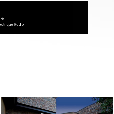
eds
ectrique Radio