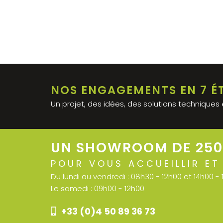
NOS ENGAGEMENTS EN 7 É
VOTRE PRO
Un projet, des idées, des solutions techniques 
UN SHOWROOM DE 250
POUR VOUS ACCUEILLIR ET
Du lundi au vendredi :
08h30 - 12h00 et 14h00 -
Le samedi :
09h00 - 12h00
+33 (0)4 50 89 36 73